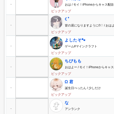
-
おは / モイ！iPhoneからキャス配信
ピックアップ
☾ ໋
-
皆の居になりますようにᲘ♡ / お
んね
ピックアップ
よしたそ🐾
-
ゲーム#マインクラフト
ピックアップ
ちびもも
-
おはよー / モイ！iPhoneからキャス
ピックアップ
Ω 君
-
誕生日ぺったん / 少しだけ
ピックアップ
な
-
アンランク