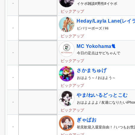
-
イケボ雑談#男性#イケボ
ピックアップ
Heday/Layla Lane(
-
ビバリーボーズ / Hi
ピックアップ
MC Yokohama🐈
-
今日の定点はサビちゃんで
ピックアップ
さかまちゅげ
-
おはよう～ / おはよう～
ピックアップ
やま/ねいるどっとこむ
-
おはよよよよ / 友達になりたいiPh
-
ピックアップ
ぎゃばお
-
初見歓迎入退室自由！ / いつもお
ピックアップ