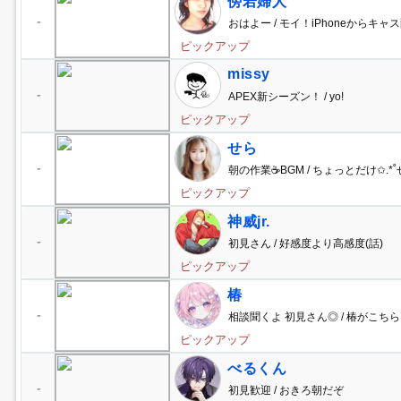
傍若婦人
-
おはよー / モイ！iPhoneからキャス
ピックアップ
missy
-
APEX新シーズン！ / yo!
ピックアップ
せら
-
朝の作業☕BGM / ちょっとだけ✩.*
ピックアップ
神威jr.
-
初見さん / 好感度より高感度(話)
ピックアップ
椿
-
相談聞くよ 初見さん◎ / 椿がこち
ピックアップ
べるくん
-
初見歓迎 / おきろ朝だぞ