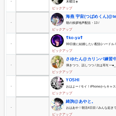
-
木曜日☀️
ピックアップ
海燕 宇宙(つばめくん)@te
-
朝の挨拶地声配信・13 /
ピックアップ
☦️ko-ya☦️
-
99日後に結婚したい配信(ハードル 
もねぇぞ
ピックアップ
さゆたん@カリンバ練習
-
弾きつつ、話しつつ / 次は耳!!( ━●_
ピックアップ
YOSHI
-
おはよー / モイ！iPhoneからキャス
ピックアップ
綺詢@あやと。
-
おはあや！朝活4日目 / みんな起き
ピックアップ