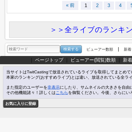
« 前
1
2
3
4
＞＞全ライブのランキ
|
ビューアー数順
新着
｜
ページトップ
｜
ビューアー(閲覧)数順
｜
新
当サイトはTwitCastingで放送されているライブを取得してまとめ
本家のランキング(おすすめライブ)とは違い、放送されている全ラ
また指定のユーザーを
非表示
にしたり、サムネイルの大きさを自由
その他機能諸々！詳しくは
こちら
を御覧ください。今後、さらにい