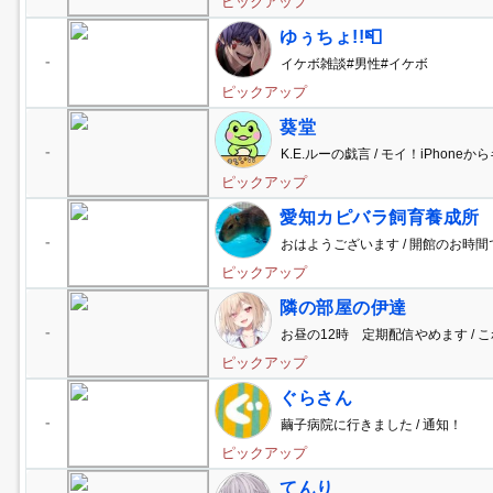
ピックアップ
ゆぅちょ!!📮
-
イケボ雑談#男性#イケボ
ピックアップ
葵堂
-
K.E.ルーの戯言 / モイ！iPhone
ピックアップ
愛知カピバラ飼育養成所
-
おはようございます / 開館のお時間
ピックアップ
隣の部屋の伊達
-
お昼の12時 定期配信やめます / 
いねん
ピックアップ
ぐらさん
-
繭子病院に行きました / 通知！
ピックアップ
てんり