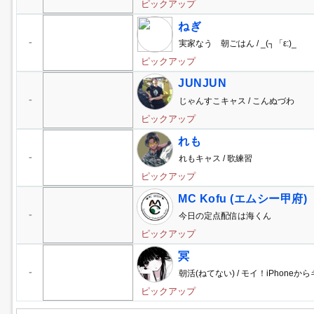
ピックアップ
ねぎ
-
実家なう 朝ごはん / _(┐「ε:)_
ピックアップ
JUNJUN
-
じゃんすこキャス / こんぬづわ
ピックアップ
れも
-
れもキャス / 歌練習
ピックアップ
MC Kofu (エムシー甲府)
-
今日の定点配信は海くん
ピックアップ
冥
-
朝活(ねてない) / モイ！iPhoneか
ピックアップ