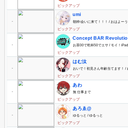
ピックアップ
umi
-
朝枠❕会いに来て！！！ / おはよーう
ピックアップ
Concept BAR Revolu
-
お茶00で乾杯50でエサ / モイ！i
ピックアップ
はむ汰
-
おいで！初見さん年齢当てます！ /
ピックアップ
あわ
-
無 仕事まで
ピックアップ
あろゑ@
-
ゆるっと / ゆるっと
ピックアップ