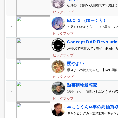
-
初見◎ 閲覧55人目標です / おは
ピックアップ
Euclid.（ゆーくり）
-
初見もおはよう言って！ / 星座占
ピックアップ
Concept BAR Revol
宇都宮店】
-
お茶00で乾杯50で / モイ！iPadか
ピックアップ
櫻やよい
-
櫻やよいの読んでみた / 【1495
智小五郎シ...
ピックアップ
熱帯植物栽培家
-
雑談中心、 質問あればどうぞ / WO
ピックアップ
🚗ももくんω車の高価買取
-
キャンピングカー旅in北海 / キャン