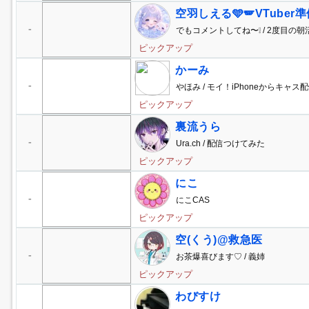
空羽しえる🩵🪽‪VTuber
-
でもコメントしてね〜❕ / 2度目の朝
い♡♡
ピックアップ
かーみ
-
やほみ / モイ！iPhoneからキャス配
ピックアップ
裏流うら
-
Ura.ch / 配信つけてみた
ピックアップ
にこ
-
にこCAS
ピックアップ
空(くう)@救急医
-
お茶爆喜びます♡ / 義姉
ピックアップ
わびすけ