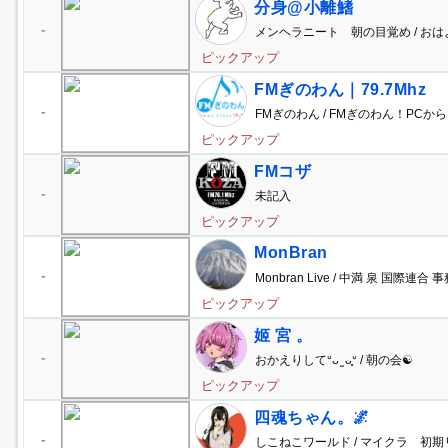
分身@小離鰭
-
メンヘラニート 朝の目覚め / おは
ピックアップ
FMぎのわん｜79.7Mhz
-
FMぎのわん / FMぎのわん！PCか
ピックアップ
FMコザ
-
未記入
ピックアップ
MonBran
-
Monbran Live / 中満 泉 国際連合
ピックアップ
姬 宮 。
-
おかえりしてᐡᴗ ̫ ᴗ͈ᐡ / 朝の会☯
ピックアップ
四魂ちゃん。🌌
-
しこねこワールド / マイクラ 初