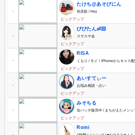
たけち@あそびにん
-
初見歓 / Hey
ピックアップ
ぴぴたん👶🏻
-
スヤスヤ会
ピックアップ
RISA
-
くもり / モイ！iPhoneからキャス配
ピックアップ
あいすてぃー
-
お悩み相談・占い
ピックアップ
みそちる
-
缶バッチ販売中 / まちがえたメン
ピックアップ
Romi
-