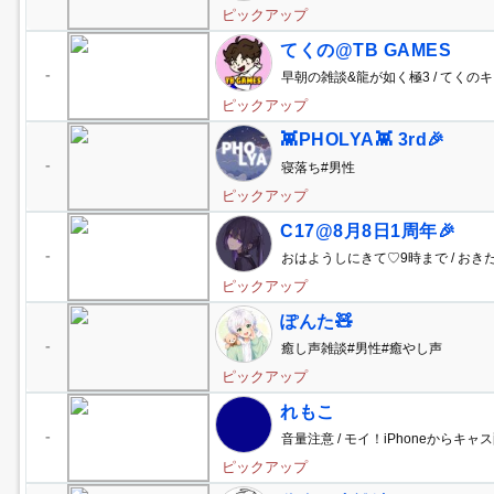
ピックアップ
てくの@TB GAMES
-
早朝の雑談&龍が如く極3 / てくの
ピックアップ
👾PHOLYA👾 3rd🎉
-
寝落ち#男性
ピックアップ
C17@8月8日1周年🎉
-
おはようしにきて♡9時まで / おき
ピックアップ
ぽんた🧸
-
癒し声雑談#男性#癒やし声
ピックアップ
れもこ
-
音量注意 / モイ！iPhoneからキャス
ピックアップ