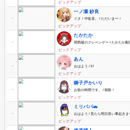
ピックアップ
一ノ瀬 紗良
-
ぐさ！中低音。 / ただいまー！
ピックアップ
たかたか
-
関西級のクレーンゲー / たかたか配
クレー...
ピックアップ
あん
-
おはよう / ﾓｲ
ピックアップ
獅子戸かいり
-
お歌の時間です。 / 朝歌！
ピックアップ
ミリパパ🚗
-
おはよう / 見たら明日良い事起きま
ピックアップ