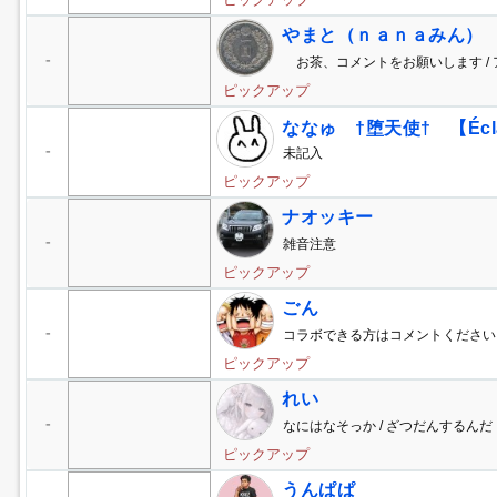
やまと（ｎａｎａみん）
-
お茶、コメントをお願いします /
ピックアップ
ななゅ †堕天使† 【Éclair
-
未記入
／🖇️🍀🌙／おとくん／🦋🌿
ピックアップ
ナオッキー
-
雑音注意
ピックアップ
ごん
-
コラボできる方はコメントください
ピックアップ
れい
-
なにはなそっか / ざつだんするんだ
ピックアップ
うんぱぱ