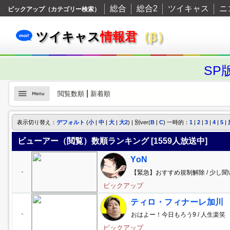
総合
総合2
ツイキャス
ニ
ピックアップ（カテゴリー検索）
ツイキャス
情報君
（β）
SP
|
閲覧数順
新着順
表示切り替え：
デフォルト
(
小
|
中
|
大
|
大2
) | 別ver(
B
|
C
) 一時的：
1
|
2
|
3
|
4
|
5
|
ビューアー（閲覧）数順ランキング [
1559
人放送中]
YoN
-
【緊急】おすすめ規制解除 / 少し
ピックアップ
ティロ・フィナーレ加川
-
おはよー！今日もろう9 / 人生楽笑
ピックアップ