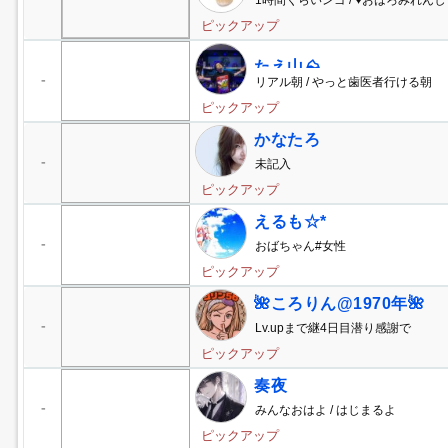
1時間くらいンゴ / ♥️おはろみれん
ピックアップ
たえ山⛰️
-
リアル朝 / やっと歯医者行ける朝
ピックアップ
かなたろ
-
未記入
ピックアップ
えるも☆*
-
おばちゃん#女性
ピックアップ
🌺ころりん@1970年🌺
-
Lv.upまで継4日目潜り感謝で
ピックアップ
奏夜
-
みんなおはよ / はじまるよ
ピックアップ