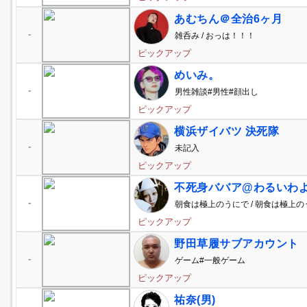
あむちん＠全治6ヶ月
-
雑呑み / おっは！！！
ピックアップ
めいみ。
-
男性雑談#男性#顔出し
ピックアップ
横浜ザイバツ 決死隊
-
未記入
ピックアップ
不死身ババア@わるいわ
-
朝食は極上のうにで / 朝食は極上の
ピックアップ
野田草履サブアカウント
-
ゲーム#一般ゲーム
ピックアップ
祐奈(男)