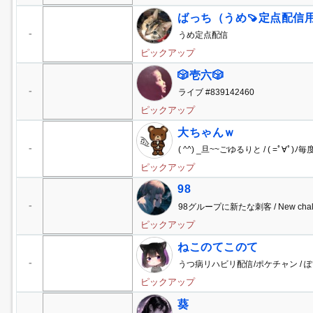
ばっち（うめ🍠定点配信用
-
うめ定点配信
ピックアップ
🎲壱六🎲
-
ライブ #839142460
ピックアップ
大ちゃんｗ
-
( ^^) _旦~~ごゆるりと / ( =ﾟ∀ﾟ)ﾉ
ピックアップ
98
-
98グループに新たな刺客 / New challe
ピックアップ
ねこのてこのて
-
うつ病リハビリ配信/ポケチャン / ぽ
ピックアップ
葵