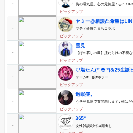
-
街の電気屋、心の元気屋 / モイ！i
-
ピックアップ
ヤミー@相談凸希望はLIN
-
マティ修羅こまちコラボ
ピックアップ
雪見
-
【ほの暮しの庭】掟だらけの不穏な
活 ＃１
ピックアップ
♡塩たん(*´👅`*)8/25生
-
ゲーム#一般#ホラー
ピックアップ
過眠症。
-
うそ発見器で質問箱します / 朝は
ピックアップ
365°
-
女性雑談#女性#顔出し