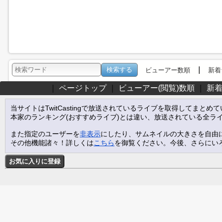
|
ビューアー数順
新着
｜
ページトップ
｜
ビューアー(閲覧)数順
｜
新
当サイトはTwitCastingで放送されているライブを取得してまとめ
本家のランキング(おすすめライブ)とは違い、放送されている全ラ
また指定のユーザーを
非表示
にしたり、サムネイルの大きさを自由
その他機能諸々！詳しくは
こちら
を御覧ください。今後、さらにい