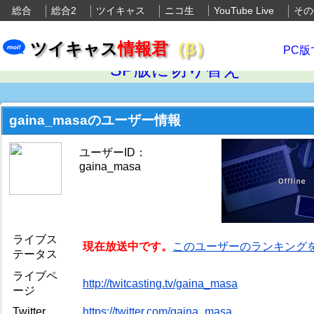
総合
総合2
ツイキャス
ニコ生
YouTube Live
その
ツイキャス
情報君
（β）
PC版
SP版に切り替え
gaina_masaのユーザー情報
ユーザーID：
gaina_masa
ライブス
現在放送中です。
このユーザーのランキング
テータス
ライブペ
http://twitcasting.tv/gaina_masa
ージ
Twitter
https://twitter.com/gaina_masa