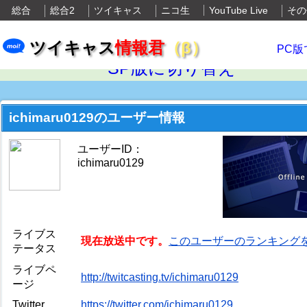
総合
総合2
ツイキャス
ニコ生
YouTube Live
その
ツイキャス
情報君
（β）
PC版
SP版に切り替え
ichimaru0129のユーザー情報
ユーザーID：
ichimaru0129
ライブス
現在放送中です。
このユーザーのランキング
テータス
ライブペ
http://twitcasting.tv/ichimaru0129
ージ
Twitter
https://twitter.com/ichimaru0129