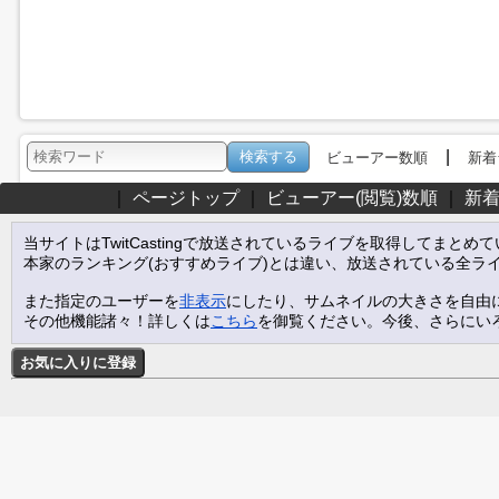
|
ビューアー数順
新着
｜
ページトップ
｜
ビューアー(閲覧)数順
｜
新
当サイトはTwitCastingで放送されているライブを取得してまとめ
本家のランキング(おすすめライブ)とは違い、放送されている全ラ
また指定のユーザーを
非表示
にしたり、サムネイルの大きさを自由
その他機能諸々！詳しくは
こちら
を御覧ください。今後、さらにい