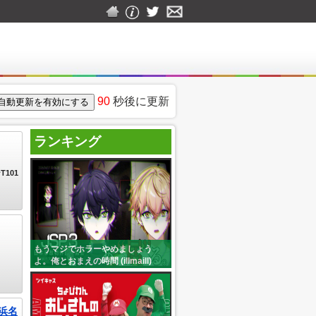
90
秒後に更新
ランキング
101
もうマジでホラーやめましょう
よ。俺とおまえの時間 (illmaill)
浜名