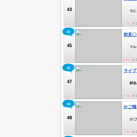
43
ろに
23
分
/
42
初見〇ガチ恋〇
初見〇
45
マル
58
分
/
35
ライブ #839250071
ライブ 
47
鮮血
さひ
40
分
/
34
かご猫キャス
かご猫
49
かご猫
73
分
/