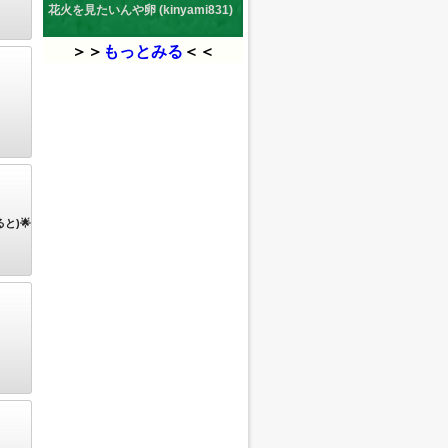
花火を見たいんや卵 (kinyami831)
＞＞
もっとみる
＜＜
と)🌟