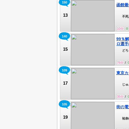
150
わるいわよ
函館最
13
不死
10
分
0
140
初見さん軽率に推してください
99％
ロ選手
15
どろ
76
分
/
109
声カテのひとりごと
東京カ
17
じゅ
35
分
/
105
街の電気屋、心の元気屋
街の電
19
祐奈