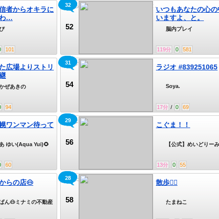
32
いつもあなたの心の中にいますよ、と。
信者からオキラに
いつもあなたの心の
わ…
いますよ、と。
52
ぴ
脳内プレイ
0
101
119
分
0
581
31
ラジオ #839251065
た広場よりストリ
ラジオ #839251065
継
54
Soya.
かぜあきの
0
94
17
分
/
0
69
29
こぐま！！
2札幌ワンマン待って
こぐま！！
56
 ゆい(Aqua Yui)🌻
【公式】めいどりー
LIVE RESTAURANT
12札幌ワンマン
Heaven's Gate
0
60
13
分
0
55
28
まったり🍵
備からの店🐽
散歩🚶‍♀️
58
ぱん🐽ミナミの不動産
たまねこ
ん