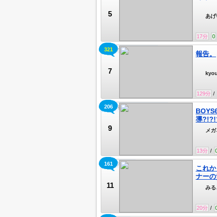
5
あげ
イブ
17
分
0
321
kyouのサブ垢でも喋る
報告。
7
ky
129
分
/
206
STPR後輩 最強歌い手👓🟦
BOY
導?!?!
9
メガ
13
分
/
161
みる♡キャス
これか
ナーの
11
みる
20
分
/