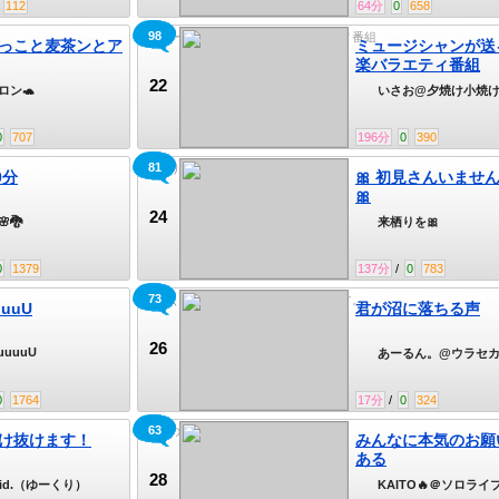
112
64
分
0
658
98
ミュージシャンが送る音楽バラエティ番組
っこと麦茶ンとア
ミュージシャンが送
楽バラエティ番組
22
ロン🐢
いさお@夕焼け小焼
🐭9/26 目指せ！同時
5000人
0
707
196
分
0
390
81
来栖りを🎀ツイキャス生放送！！
0分
🎀 初見さんいませ
🎀
24
🐉
来栖りを🎀
0
1379
137
分
/
0
783
73
恐らくきっと多分、君が好きな声です。
uuuU
君が沼に落ちる声
26
uuuuU
あーるん。@ウラセ
0
1764
17
分
/
0
324
63
最強のダークヒーロー
け抜けます！
みんなに本気のお願
ある
28
lid.（ゆーくり）
KAITO🔥＠ソロライ