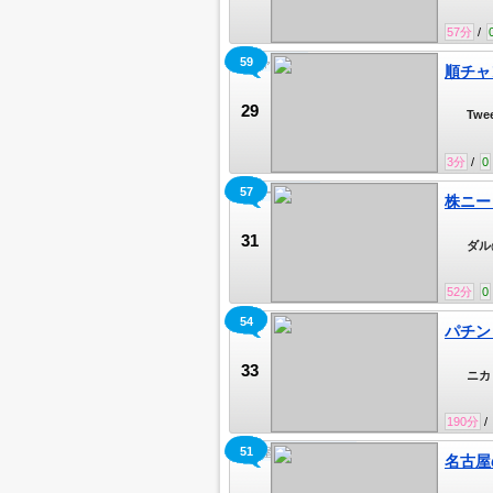
57
分
/
59
順チャンネル
順チャ
29
Twe
3
分
/
0
57
株ニートの雑談
株ニー
31
ダル
う。
52
分
0
54
ニカ
パチン
33
ニカ
190
分
/
51
名古屋のひまわり🌻🐣‪
名古屋の