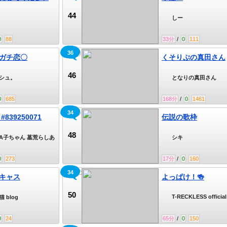
44
しー
0
88
33
分
/
0
111
36
くそりぷの真田さん
ガチ恋〇
くそりぷの真田さん
46
シュ。
となりの真田さん
0
685
168
分
/
0
1461
34
シキライブ
#839250071
伝説の歌枠
48
A子ちゃん 墓荒らしあ
シキ
0
273
17
分
/
0
160
34
T-RECKLESSキャス
キャス
よっぱけ！🍻
50
T-RECKLESS official
 blog
0
24
65
分
/
0
150