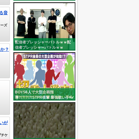
る音
けーズ
視聴
配信者プレッシャーバトルｗｗ配
信者プレッシャーバトルｗｗ
んか？
(c:btch_2nd)
BOYS6人で大型企画指
導?!?!?!?!STPR後輩 最強歌い手👓
カ
🟦 (meganeao_88)
いが
ブチケ