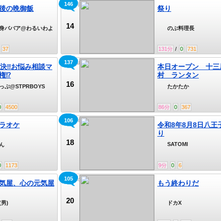
146
のぶ料理長キャス
後の晩御飯
祭り
14
身ババア@わるいわよ
のぶ料理長
37
131
分
/
0
731
137
takataka
解決‼お悩み相談マ
本日オープン 十三
権⁉
村 ランタン
16
っぷ@STPRBOYS
たかたか
0
4500
86
分
0
367
106
令和8年8月8日八王子祭り
ラオケ
令和8年8月8日八王
り
18
SATOMI
ん
0
1173
9
分
0
6
105
ドカXの生態
気屋、心の元気屋
もう終わりだ
20
(男)
ドカX