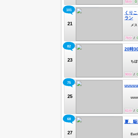
56
分
0
101
夜の井戸端会議＃427
くりこ
ラン
21
メス
76
分
/
82
20時30分
20時3
23
ちほ
90
分
/
75
uuuuuuuU
uuuu
25
uuu
61
分
/
68
ワンマン開催記念24時間配信！
夏、駆
27
Euc