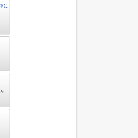
中に
みん