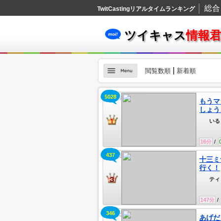
総合
TwitCastingリアルタイムランキング
ツイキャス
情報
|
閲覧数順
新着順
5028
俺とおまえの時間
もうマ
しょう
いる
16
分
/
437
人生楽笑！
十三ミ
行く！
ティ
147
分
/
346
あげだよ
あげだ