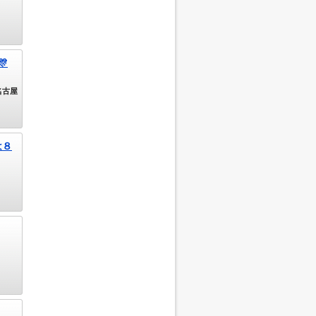

名古屋
は８