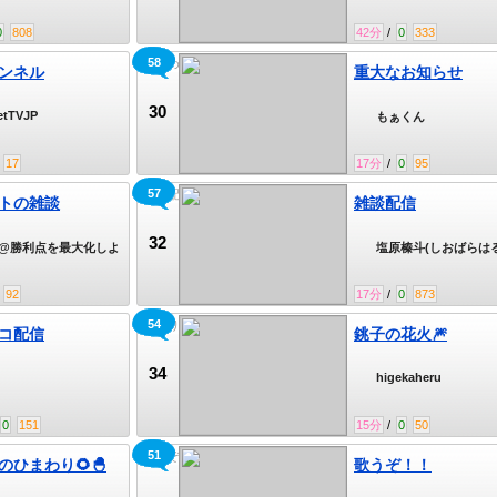
ット発売中
0
808
42
分
/
0
333
58
はじめまして
ンネル
重大なお知らせ
30
etTVJP
もぁくん
17
17
分
/
0
95
57
雑談配信
トの雑談
雑談配信
32
@勝利点を最大化しよ
塩原榛斗(しおばらはる
🔗
92
17
分
/
0
873
54
魚釣り
コ配信
銚子の花火🎆
34
higekaheru
0
151
15
分
/
0
50
51
歌うぞ！！
ひまわり🌻🐣‪
歌うぞ！！