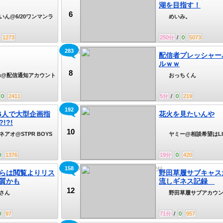
湖を目指す！
6
いん@6/20ワンマンラ
めいみ。
1273
250
分
/
0
5073
283
配信者プレッシャーバトルｗｗ
配信者プレッシャー
ルｗｗ
8
ou@配信通知アカウント
おっちくん
0
2411
5
分
/
0
219
192
卵
S6人で大型企画指
花火を見たいんや
?!?!
10
ネアオ@STPR BOYS
ヤミー@相談希望はLI
連絡
0
1376
19
分
0
420
158
野田草履サブキャスたれ流しギネス記録
らは閲覧よりリス
野田草履サブキャス
質かも
流しギネス記録
12
さん
野田草履サブアカウ
0
97
71
分
/
0
957