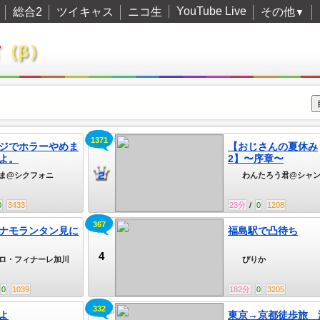
YouTube Live
総合2
ツイキャス
ニコ生
その他
▼
君
（β）
1371
世界中にしゃんてぃ言わせたい
ジでホラーやめま
【おじさんの夏休み
よ。
2】〜序章〜
ま@シクフォニ
わんたろう君@シャンT
0
3433
23
分
/
0
1208
367
カリソマのひまつぶし
ナモランタン見に
福島駅で凸待ち
4
ロ・フィナーレ加川
ぴりか
0
1039
182
分
0
3205
332
今日もなんとか。
よ
東京→京都徒歩旅 