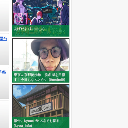
あげだよ (1code_a)
屋台
子祭
東京→京都徒歩旅 浜名湖を目指
す！今日もなんとか。 (0meimi0)
報告。kyouのサブ垢でも喋る
(kyou_info)