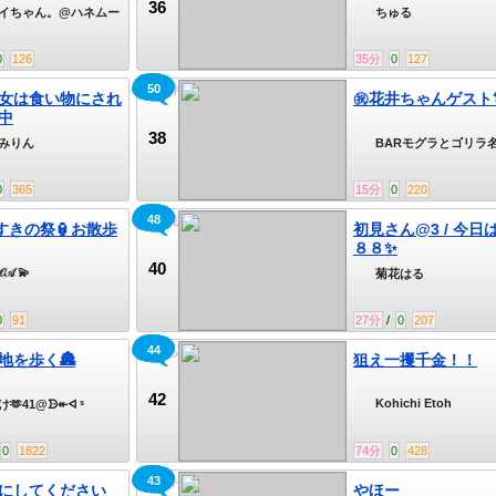
36
イちゃん。@ハネムー
ちゅる
リケーン
0
126
35
分
0
127
50
㊗️花井ちゃんゲスト🎊
女は食い物にされ
㊗️花井ちゃんゲスト
中
38
みりん
BARモグラとゴリラ
店
0
365
15
分
0
220
48
【初見◎潜り◎】すえひろがり雑談
すすきの祭🏮お散歩
初見さん@3 / 今日
８８✨
40
𝒪‌𝒜 💫
菊花はる
0
91
27
分
/
0
207
44
えとちゃんねる
地を歩く🏯
狙え一攫千金！！
42
Kohichi Etoh
🫶41@ᗦ↞ᐊ ˢ
0
1822
74
分
0
428
43
しーキャス
にしてください
やほー