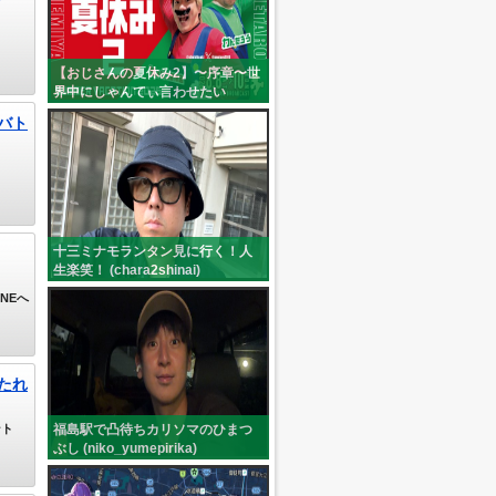
【おじさんの夏休み2】〜序章〜世
界中にしゃんてぃ言わせたい
(c:shantionetaro)
バト
十三ミナモランタン見に行く！人
生楽笑！ (chara2shinai)
NEへ
たれ
ント
福島駅で凸待ちカリソマのひまつ
ぶし (niko_yumepirika)