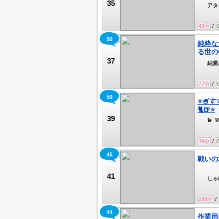
35
アタ
ンハ
43
分
/
50
純粋な女は食い物にされる世の中
純粋な
る世の
37
結愛
77
分
/
50
💫
⭐️🍧
🐈🍺⭐️
39
💫 𝒞‌
39
分
/
45
独身おねぃさん
戦いの
41
しゃけ
288
分
/
44
yaha!!!
作業用