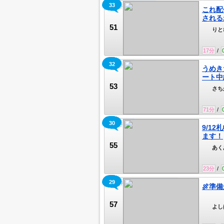
33
初見さんも待ってる
これ配
される
51
りと
17
分
/
32
ララキャス
うめき
ート中
53
さち
71
分
/
30
あくきゃす
9/1
ます！
55
あくあ
9/
23
分
/
29
関西弁強すぎて御免やで！！
🍖準
57
よし
屋さ